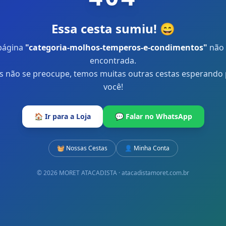
Essa cesta sumiu! 😄
página
"
categoria-molhos-temperos-e-condimentos
"
não 
encontrada.
 não se preocupe, temos muitas outras cestas esperando
você!
🏠 Ir para a Loja
💬 Falar no WhatsApp
🧺 Nossas Cestas
👤 Minha Conta
© 2026 MORET ATACADISTA · atacadistamoret.com.br