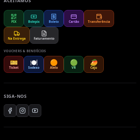
ACEITAMOS
PIX
Bolepix
Boleto
Cartão
Transferência
Na Entrega
Faturamento
VOUCHERS & BENEFÍCIOS
🎫
🍽️
🟠
🟢
🥭
Ticket
Sodexo
Alelo
VR
Caju
SIGA-NOS