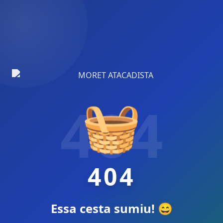
🧺
404
404
Essa cesta sumiu! 😄