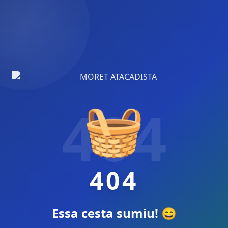
🧺
404
404
Essa cesta sumiu! 😄