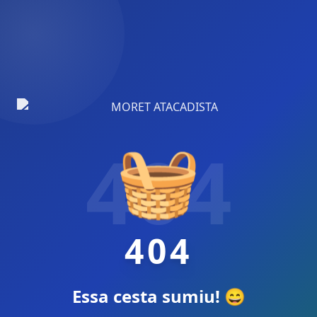
🧺
404
404
Essa cesta sumiu! 😄