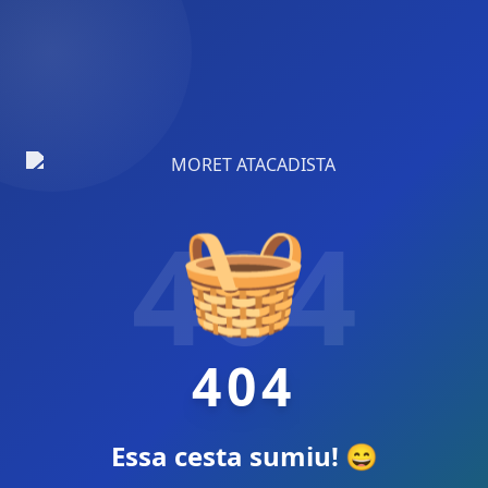
🧺
404
404
Essa cesta sumiu! 😄