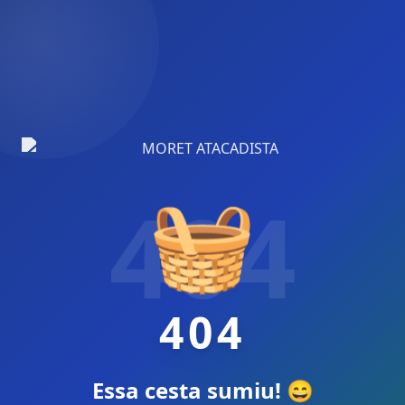
🧺
404
404
Essa cesta sumiu! 😄