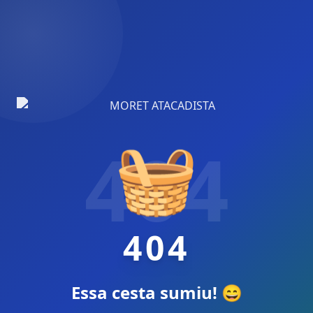
🧺
404
404
Essa cesta sumiu! 😄