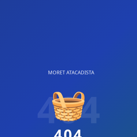
🧺
404
404