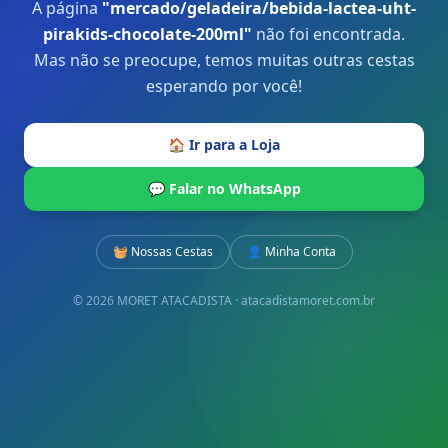
A página
"
mercado/geladeira/bebida-lactea-uht-
pirakids-chocolate-200ml
"
não foi encontrada.
Mas não se preocupe, temos muitas outras cestas
esperando por você!
🏠 Ir para a Loja
💬 Falar no WhatsApp
🧺 Nossas Cestas
👤 Minha Conta
© 2026 MORET ATACADISTA · atacadistamoret.com.br