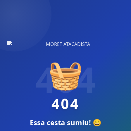
🧺
404
404
Essa cesta sumiu! 😄