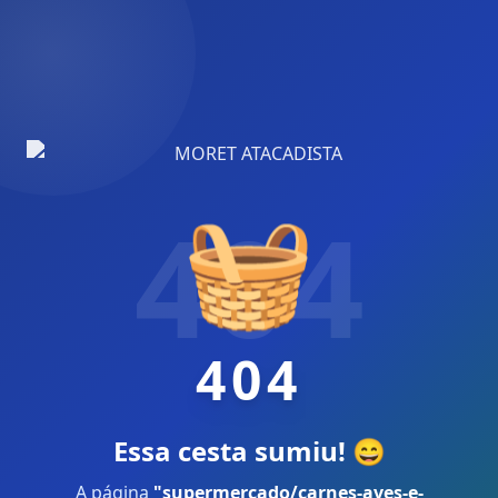
🧺
404
404
Essa cesta sumiu! 😄
A página
"
supermercado/carnes-aves-e-