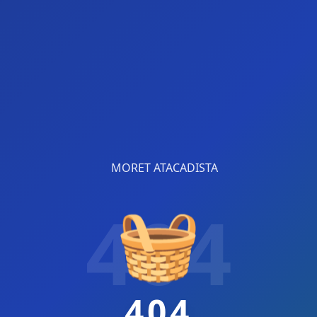
404
🧺
404