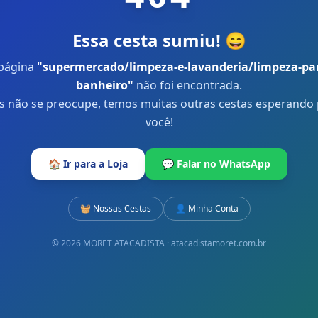
Essa cesta sumiu! 😄
página
"
supermercado/limpeza-e-lavanderia/limpeza-pa
banheiro
"
não foi encontrada.
 não se preocupe, temos muitas outras cestas esperando
você!
🏠 Ir para a Loja
💬 Falar no WhatsApp
🧺 Nossas Cestas
👤 Minha Conta
© 2026 MORET ATACADISTA · atacadistamoret.com.br